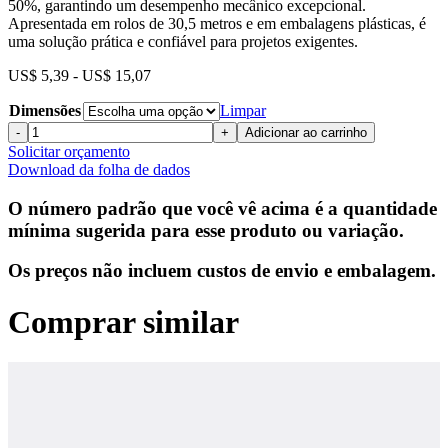
50%, garantindo um desempenho mecânico excepcional.
Apresentada em rolos de 30,5 metros e em embalagens plásticas, é
uma solução prática e confiável para projetos exigentes.
Faixa
US$
5,39
-
US$
15,07
de
Dimensões
preço:
Limpar
US$ 5,39
304
-
+
Adicionar ao carrinho
a
Stainless
Solicitar orçamento
US$ 15,07
Steel
Download da folha de dados
Band
-
O número padrão que você vê acima é a quantidade
Plastic
mínima sugerida para esse produto ou variação.
quantidade
Os preços não incluem custos de envio e embalagem.
Comprar similar